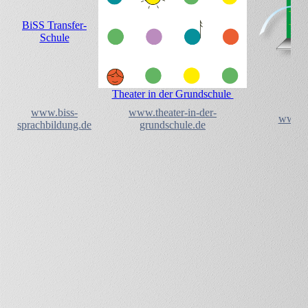
BiSS Transfer-
Schule
Sp
Theater in der Grundschule
www.biss-
www.theater-in-der-
www.sp
sprachbildung.de
grundschule.de